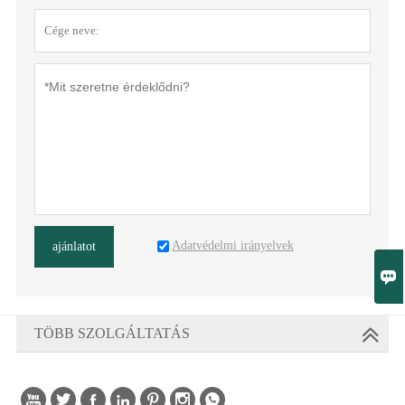
Adatvédelmi irányelvek
ajánlatot

TÖBB SZOLGÁLTATÁS
Szerzői jog a © Fujian Fancy Clock & Watch Co., Ltd. tulajdonában van






