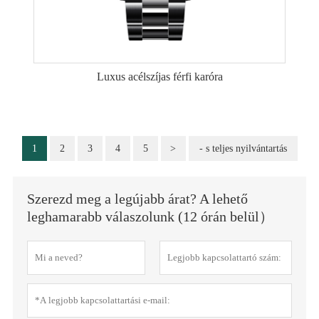
Luxus acélszíjas férfi karóra
1
2
3
4
5
>
- s teljes nyilvántartás
Szerezd meg a legújabb árat? A lehető
leghamarabb válaszolunk (12 órán belül）