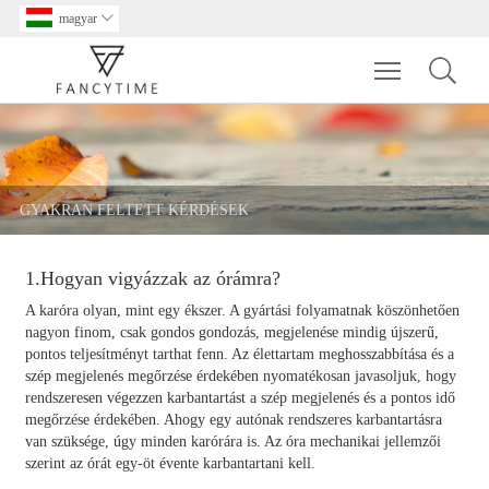
magyar

Toggle main m
GYAKRAN FELTETT KÉRDÉSEK
1.Hogyan vigyázzak az órámra?
A karóra olyan, mint egy ékszer. A gyártási folyamatnak köszönhetően
nagyon finom, csak gondos gondozás, megjelenése mindig újszerű,
pontos teljesítményt tarthat fenn. Az élettartam meghosszabbítása és a
szép megjelenés megőrzése érdekében nyomatékosan javasoljuk, hogy
rendszeresen végezzen karbantartást a szép megjelenés és a pontos idő
megőrzése érdekében. Ahogy egy autónak rendszeres karbantartásra
van szüksége, úgy minden karórára is. Az óra mechanikai jellemzői
szerint az órát egy-öt évente karbantartani kell.