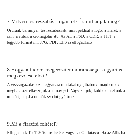
7.Milyen testreszabást fogad el? És mit adjak meg?
Örülünk bármilyen testreszabásnak, mint például a logó, a méret, a
szín, a stílus, a csomagolás stb. Az AI, a PSD, a CDR, a TIFF a
legjobb formátum. JPG, PDF, EPS is elfogadható
8.Hogyan tudom megerősíteni a minőséget a gyártás
megkezdése előtt?
A visszaigazoláshoz előgyártási mintákat nyújthatunk, majd ennek
megfelelően elkészítjük a minőséget. Vagy kérjük, küldje el nekünk a
mintáit, majd a minták szerint gyártunk.
9.Mi a fizetési feltétel?
Elfogadunk T / T 30% -os betétet vagy L / C-t látásra. Ha az Alibaba-