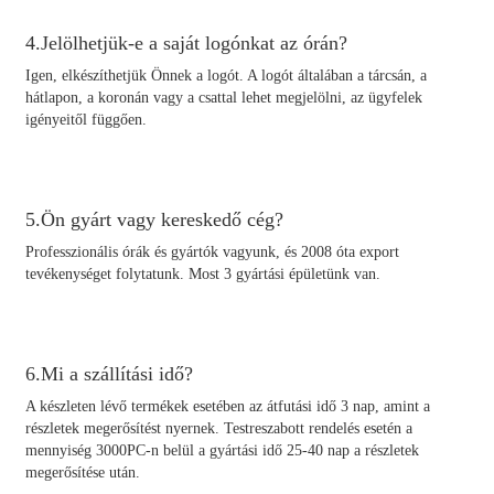
4.Jelölhetjük-e a saját logónkat az órán?
Igen, elkészíthetjük Önnek a logót. A logót általában a tárcsán, a
hátlapon, a koronán vagy a csattal lehet megjelölni, az ügyfelek
igényeitől függően.
5.Ön gyárt vagy kereskedő cég?
Professzionális órák és gyártók vagyunk, és 2008 óta export
tevékenységet folytatunk. Most 3 gyártási épületünk van.
6.Mi a szállítási idő?
A készleten lévő termékek esetében az átfutási idő 3 nap, amint a
részletek megerősítést nyernek. Testreszabott rendelés esetén a
mennyiség 3000PC-n belül a gyártási idő 25-40 nap a részletek
megerősítése után.