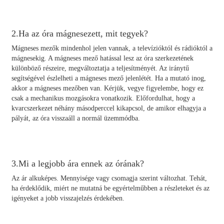
2.Ha az óra mágnesezett, mit tegyek?
Mágneses mezők mindenhol jelen vannak, a televízióktól és rádióktól a
mágnesekig. A mágneses mező hatással lesz az óra szerkezetének
különböző részeire, megváltoztatja a teljesítményét. Az iránytű
segítségével észlelheti a mágneses mező jelenlétét. Ha a mutató inog,
akkor a mágneses mezőben van. Kérjük, vegye figyelembe, hogy ez
csak a mechanikus mozgásokra vonatkozik. Előfordulhat, hogy a
kvarcszerkezet néhány másodperccel kikapcsol, de amikor elhagyja a
pályát, az óra visszaáll a normál üzemmódba.
3.Mi a legjobb ára ennek az órának?
Az ár alkuképes. Mennyisége vagy csomagja szerint változhat. Tehát,
ha érdeklődik, miért ne mutatná be egyértelműbben a részleteket és az
igényeket a jobb visszajelzés érdekében.