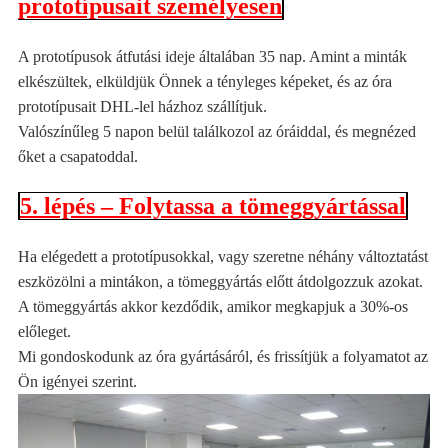
prototípusait személyesen
A prototípusok átfutási ideje általában 35 nap. Amint a minták
elkészültek, elküldjük Önnek a tényleges képeket, és az óra
prototípusait DHL-lel házhoz szállítjuk.
Valószínűleg 5 napon belül találkozol az óráiddal, és megnézed
őket a csapatoddal.
5. lépés – Folytassa a tömeggyártással
Ha elégedett a prototípusokkal, vagy szeretne néhány változtatást
eszközölni a mintákon, a tömeggyártás előtt átdolgozzuk azokat.
A tömeggyártás akkor kezdődik, amikor megkapjuk a 30%-os
előleget.
Mi gondoskodunk az óra gyártásáról, és frissítjük a folyamatot az
Ön igényei szerint.