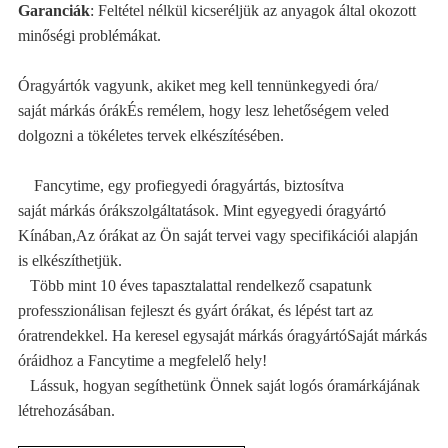
Garanciák
:
Feltétel nélkül kicseréljük az anyagok által okozott
minőségi problémákat.
Óragyártók vagyunk, akiket meg kell tennünk
egyedi óra
/
saját márkás órák
És remélem, hogy lesz lehetőségem veled
dolgozni a tökéletes tervek elkészítésében.
Fancytime, egy profi
egyedi óragyártás
, biztosítva
saját márkás órák
szolgáltatások. Mint egy
egyedi óragyártó
Kínában,
Az órákat az Ön saját tervei vagy specifikációi alapján
is elkészíthetjük.
Több mint 10 éves tapasztalattal rendelkező csapatunk
professzionálisan fejleszt és gyárt órákat, és lépést tart az
óratrendekkel.
Ha keresel egy
saját márkás óragyártó
Saját márkás
óráidhoz a Fancytime a megfelelő hely!
Lássuk, hogyan segíthetünk Önnek saját logós óramárkájának
létrehozásában.