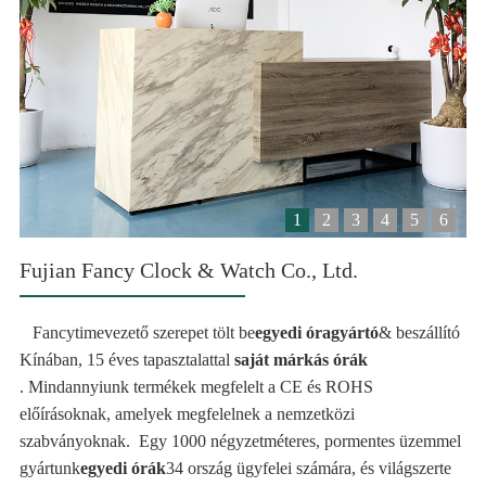
1
2
3
4
5
6
Fujian Fancy Clock & Watch Co., Ltd.
Fancytime
vezető szerepet tölt be
egyedi óragyártó
& beszállító
Kínában, 15 éves tapasztalattal
saját márkás
órák
.
Mindannyiunk
termékek
megfelelt a CE és ROHS
előírásoknak, amelyek megfelelnek a nemzetközi
szabványoknak.
Egy 1000 négyzetméteres, pormentes üzemmel
gyártunk
egyedi órák
34 ország ügyfelei számára, és világszerte