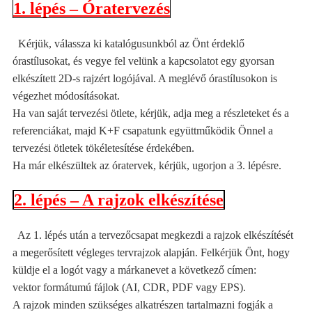
1. lépés – Óratervezés
Kérjük, válassza ki katalógusunkból az Önt érdeklő
órastílusokat, és vegye fel velünk a kapcsolatot egy gyorsan
elkészített 2D-s rajzért logójával. A meglévő órastílusokon is
végezhet módosításokat.
Ha van saját tervezési ötlete, kérjük, adja meg a részleteket és a
referenciákat, majd K+F csapatunk együttműködik Önnel a
tervezési ötletek tökéletesítése érdekében.
Ha már elkészültek az óratervek, kérjük, ugorjon a 3. lépésre.
2. lépés – A rajzok elkészítése
Az 1. lépés után a tervezőcsapat megkezdi a rajzok elkészítését
a megerősített végleges tervrajzok alapján. Felkérjük Önt, hogy
küldje el a logót vagy a márkanevet a következő címen:
vektor formátumú fájlok
(AI, CDR, PDF vagy EPS).
A rajzok minden szükséges alkatrészen tartalmazni fogják a