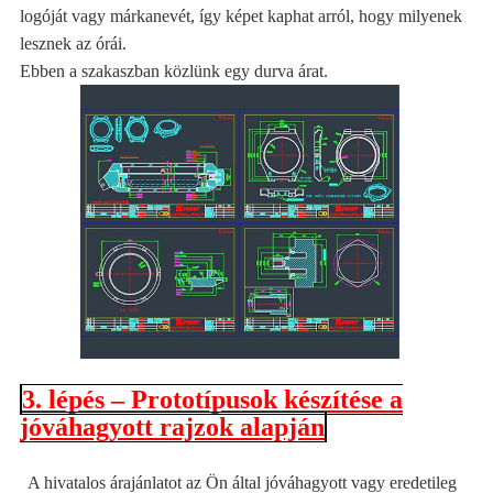
logóját vagy márkanevét, így képet kaphat arról, hogy milyenek
lesznek az órái.
Ebben a szakaszban közlünk egy durva árat.
3. lépés – Prototípusok készítése a
jóváhagyott rajzok alapján
A hivatalos árajánlatot az Ön által jóváhagyott vagy eredetileg