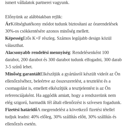
ismert vállalatok partnerei vagyunk.
Előnyünk az alábbiakban rejlik:
Ár
Költséghatékony módot tudunk biztosítani az órarendelések
30%-os csökkentésére azonos minőség mellett.
Képesség
Erős K+F részleg. Számos legújabb design közül
választhat.
Alacsonyabb rendelési mennyiség
: Rendelésenként 100
darabot, 200 darabot és 300 darabot tudunk elfogadni, 300 darab
3-5 színű lehet.
Minőség garantált
Elkészítjük a gyártásról készült videót az Ön
ellenőrzéséhez, beleértve az összeszerelést, a tesztelést és a
csomagolást is, emellett elkészítjük a tesztjelentést is az Ön
referenciájaként. Ha aggódik amiatt, hogy a rendszerünk nem
elég szigorú, harmadik fél általi ellenőrzést is szívesen fogadunk.
Fizetési határidő
A megrendelést a következő fizetési tétellel
tudjuk leadni: 40% előleg, 30% szállítás előtt, 30% szállítás és
ellenőrzés esetén.