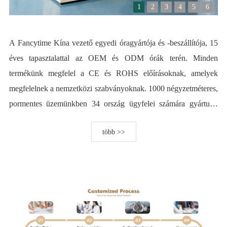
1
2
3
4
5
6
A Fancytime Kína vezető egyedi óragyártója és -beszállítója, 15
éves tapasztalattal az OEM és ODM órák terén. Minden
termékünk megfelel a CE és ROHS előírásoknak, amelyek
megfelelnek a nemzetközi szabványoknak. 1000 négyzetméteres,
pormentes üzemünkben 34 ország ügyfelei számára gyártunk
egyedi órákat, és világszerte ismert vállalatok partnerei vagyunk.
több >>
Küldetésünk: Minden alkalmazottunk kétszeres elégedettségének
elérése, ugyanakkor tudományos és technológiai innováció révén
kiváló minőségű, magas minőségű, csúcstechnológiás termékeket
kínálni, és rendszermegoldásokat nyújtani a csúcskategóriás
ügyfeleknek. Segíteni a márkát küldetésének elérésében, és
beleszerettetni a világot a kínai intelligens gyártásba. Víziónk:
Globális óramárkák stratégiai partnerévé válni, és egy évszázados