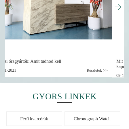
Mit várhat cégünktől az egyedi óraszolgáltatással
kapcsolatban
k >>
09-11-2022
Részletek >>
GYORS LINKEK
Férfi kvarcórák
Chronograph Watch