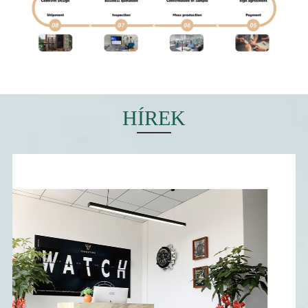
vállalkozássá válni! Értékeink: Önzetlenség, kitartás, innováció,
professzionalizmus, ígéret és cselekvés.
HÍREK