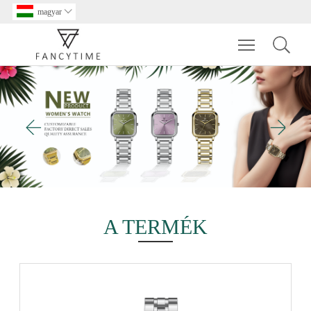
magyar

Toggle main m
A TERMÉK