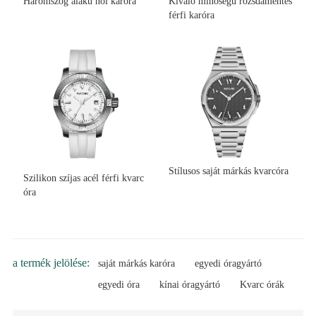
Háromszög alakú női karóra
Kiváló minőségű rozsdamentes
férfi karóra
Stílusos saját márkás kvarcóra
Szilikon szíjas acél férfi kvarc
óra
a termék jelölése:
saját márkás karóra
egyedi óragyártó
egyedi óra
kínai óragyártó
Kvarc órák