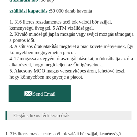
szállítási kapacitás :
50 000 darab havonta
1. 316 literes rozsdamentes acél tok valódi bőr szíjjal,
keménységű üveggel, 5 ATM vízállósággal.
2. Kiváló minőségű japán mozgás vagy svájci mozgás támogatja
a pontos időt.
3. A stílusos órakialakítás megfelel a piac követelményeinek, így
könnyebben megnyerheti a piacot.
4. Támogassa az egyéni óraszolgáltatásokat, módosíthatja az óra
alkatrészeit, hogy megfeleljen az Ön igényeinek.
5. Alacsony MOQ magas versenyképes áron, lehetővé teszi,
hogy könnyebben megnyerje a piacot.

Send Email
Elegáns luxus férfi kvarcórák
1. 316 literes rozsdamentes acél tok valódi bőr szíjjal, keménységű