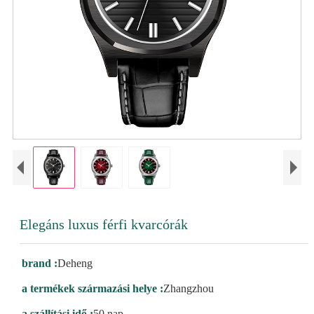
Elegáns luxus férfi kvarcórák
brand :
Deheng
a termékek származási helye :
Zhangzhou
a szállítási idő :
50 nap