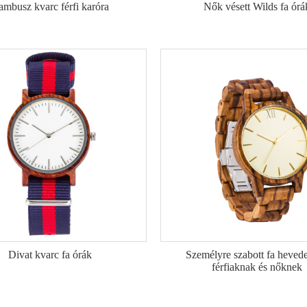
ambusz kvarc férfi karóra
Nők vésett Wilds fa órá
Divat kvarc fa órák
Személyre szabott fa hevede
férfiaknak és nőknek