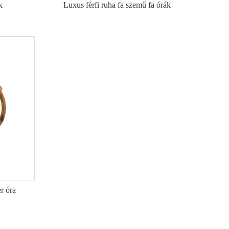
k
Luxus férfi ruha fa szemű fa órák
r óra