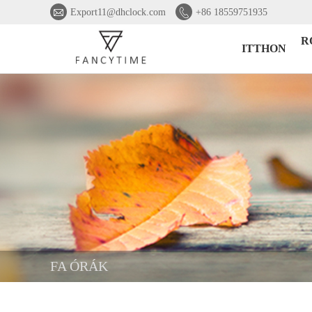


Export11@dhclock.com
+86 18559751935
R
ITTHON
FA ÓRÁK