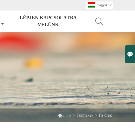
magyar

LÉPJEN KAPCSOLATBA
VELÜNK


>
Termékek
>
Fa órák
a ház