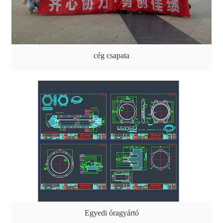
cég csapata
Egyedi óragyártó