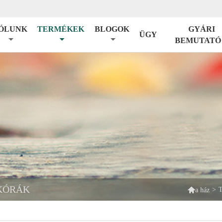
ÓLUNK
TERMÉKEK
BLOGOK
GYÁRI
ÜGY
BEMUTATÓ
KÓRÁK

>
T
a ház