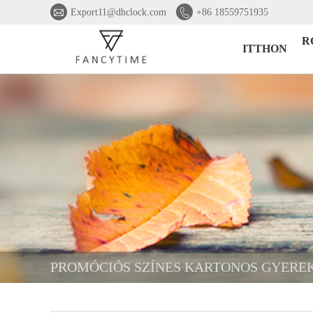


Export11@dhclock.com
+86 18559751935
R
ITTHON
PROMÓCIÓS SZÍNES KARTONOS GYERE