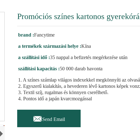
Promóciós színes kartonos gyerekór
brand :
Fancytime
a termékek származási helye :
Kína
a szállítási idő :
35 nappal a befizetés megérkezése után
szállítási kapacitás :
50 000 darab havonta
1. A színes számlap világos indexekkel megkönnyíti az olvasá
2. Egyszerű kialakítás, a hevederen lévő kartonos képek vonz
3. Textil szíj, rugalmas és könnyen cserélhető.
4. Pontos idő a japán kvarcmozgással

Send Email