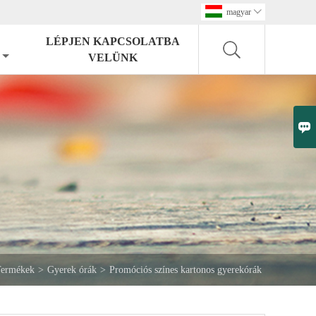
magyar

LÉPJEN KAPCSOLATBA
VELÜNK

ermékek
>
Gyerek órák
>
Promóciós színes kartonos gyerekórák