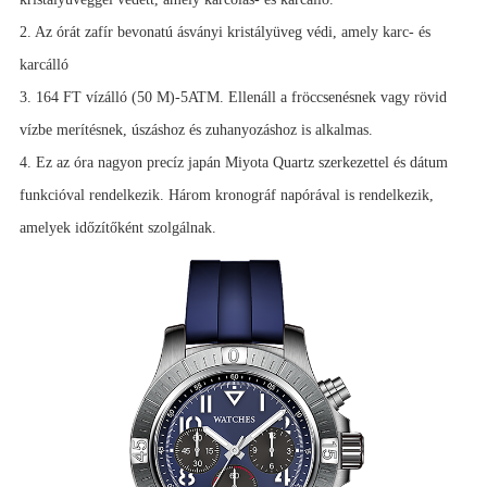
2. Az órát zafír bevonatú ásványi kristályüveg védi, amely karc- és
karcálló
3. 164 FT vízálló (50 M)-5ATM. Ellenáll a fröccsenésnek vagy rövid
vízbe merítésnek, úszáshoz és zuhanyozáshoz is alkalmas.
4. Ez az óra nagyon precíz japán Miyota Quartz szerkezettel és dátum
funkcióval rendelkezik. Három kronográf napórával is rendelkezik,
amelyek időzítőként szolgálnak.