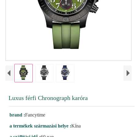
Luxus férfi Chronograph karóra
brand :
Fancytime
a termékek származási helye :
Kína
a szállítási idő :
60 nap