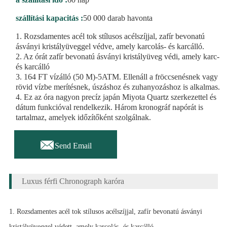
szállítási kapacitás :
50 000 darab havonta
1. Rozsdamentes acél tok stílusos acélszíjjal, zafír bevonatú
ásványi kristályüveggel védve, amely karcolás- és karcálló.
2. Az órát zafír bevonatú ásványi kristályüveg védi, amely karc-
és karcálló
3. 164 FT vízálló (50 M)-5ATM. Ellenáll a fröccsenésnek vagy
rövid vízbe merítésnek, úszáshoz és zuhanyozáshoz is alkalmas.
4. Ez az óra nagyon precíz japán Miyota Quartz szerkezettel és
dátum funkcióval rendelkezik. Három kronográf napórát is
tartalmaz, amelyek időzítőként szolgálnak.

Send Email
Luxus férfi Chronograph karóra
1. Rozsdamentes acél tok stílusos acélszíjjal, zafír bevonatú ásványi
kristályüveggel védett, amely karcolás- és karcálló.