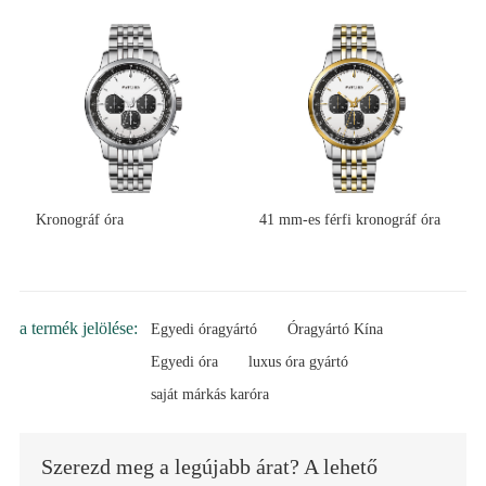
Kronográf óra
41 mm-es férfi kronográf óra
a termék jelölése:
Egyedi óragyártó
Óragyártó Kína
Egyedi óra
luxus óra gyártó
saját márkás karóra
Szerezd meg a legújabb árat? A lehető