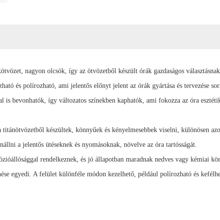
kötvözet, nagyon olcsók, így az ötvözetből készült órák gazdaságos választásna
tó és polírozható, ami jelentős előnyt jelent az órák gyártása és tervezése so
al is bevonhatók, így változatos színekben kaphatók, ami fokozza az óra esztéti
a titánötvözetből készültek, könnyűek és kényelmesebbek viselni, különösen azo
enállni a jelentős ütéseknek és nyomásoknak, növelve az óra tartósságát.
rrózióállósággal rendelkeznek, és jó állapotban maradnak nedves vagy kémiai k
ése egyedi. A felület különféle módon kezelhető, például polírozható és kefélhe