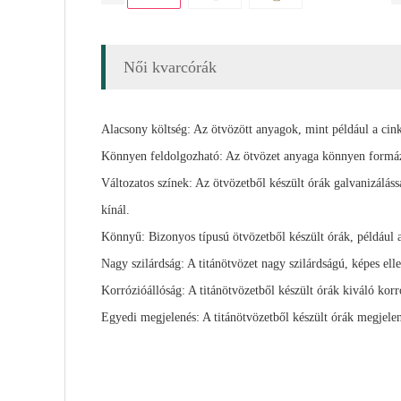
Női kvarcórák
Alacsony költség: Az ötvözött anyagok, mint például a cin
Könnyen feldolgozható: Az ötvözet anyaga könnyen formázha
Változatos színek: Az ötvözetből készült órák galvanizáláss
kínál.
Könnyű: Bizonyos típusú ötvözetből készült órák, például 
Nagy szilárdság: A titánötvözet nagy szilárdságú, képes ell
Korrózióállóság: A titánötvözetből készült órák kiváló ko
Egyedi megjelenés: A titánötvözetből készült órák megjelen