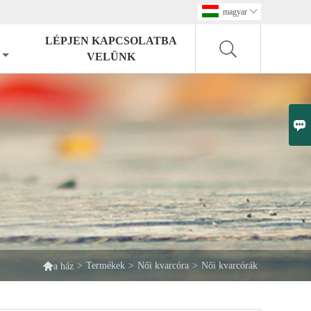
magyar

LÉPJEN KAPCSOLATBA
VELÜNK


>
Termékek
>
Női kvarcóra
>
Női kvarcórák
a ház