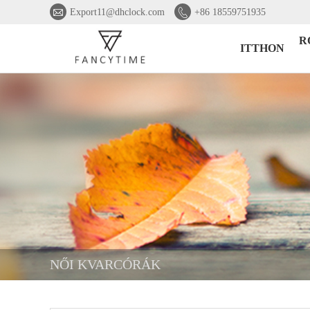


Export11@dhclock.com
+86 18559751935
R
ITTHON
NŐI KVARCÓRÁK