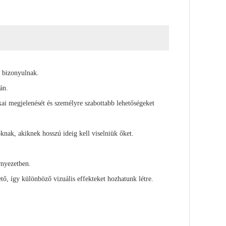
k bizonyulnak.
rán.
kai megjelenését és személyre szabottabb lehetőségeket
knak, akiknek hosszú ideig kell viselniük őket.
örnyezetben.
tő, így különböző vizuális effekteket hozhatunk létre.