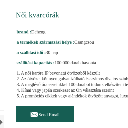
Női kvarcórák
brand :
Deheng
a termékek származási helye :
Csangcsou
a szállítási idő :
30 nap
szállítási kapacitás :
100 000 darab havonta
1. A női karóra IP bevonatú ötvözetből készült
2. Az ötvözet könnyen galvanizálható és számos divatos szín
3. A meglévő óraterveinkkel 100 darabot tudunk elkészíteni t
4. Kínai vagy japán szerkezet az Ön választása szerint
5. A promóciós cikkek vagy ajándékok ötvözött anyagot, luxu

Send Email