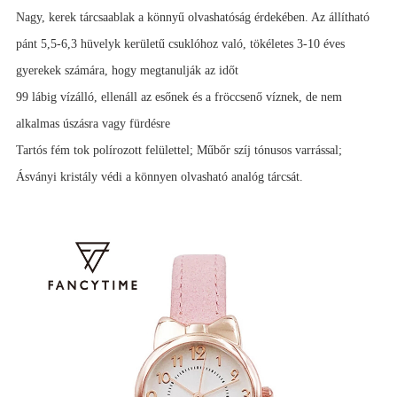
Nagy, kerek tárcsaablak a könnyű olvashatóság érdekében. Az állítható
pánt 5,5-6,3 hüvelyk kerületű csuklóhoz való, tökéletes 3-10 éves
gyerekek számára, hogy megtanulják az időt
99 lábig vízálló, ellenáll az esőnek és a fröccsenő víznek, de nem
alkalmas úszásra vagy fürdésre
Tartós fém tok polírozott felülettel; Műbőr szíj tónusos varrással;
Ásványi kristály védi a könnyen olvasható analóg tárcsát.