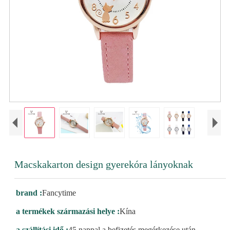
Macskakarton design gyerekóra lányoknak
brand :
Fancytime
a termékek származási helye :
Kína
a szállítási idő :
45 nappal a befizetés megérkezése után