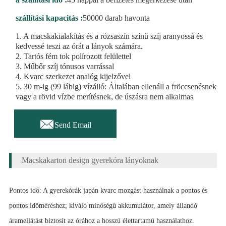
szállítási kapacitás :
50000 darab havonta
1. A macskakialakítás és a rózsaszín színű szíj aranyossá és
kedvessé teszi az órát a lányok számára.
2. Tartós fém tok polírozott felülettel
3. Műbőr szíj tónusos varrással
4. Kvarc szerkezet analóg kijelzővel
5. 30 m-ig (99 lábig) vízálló: Általában ellenáll a fröccsenésnek
vagy a rövid vízbe merítésnek, de úszásra nem alkalmas

Send Email
Macskakarton design gyerekóra lányoknak
Pontos idő: A gyerekórák japán kvarc mozgást használnak a pontos és
pontos időméréshez; kiváló minőségű akkumulátor, amely állandó
áramellátást biztosít az órához a hosszú élettartamú használathoz.