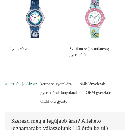
Gyerekóra
Szilikon szíjas műanyag
gyerekórák
a termék jelölése:
kartonos gyerekóra
órák lányoknak
gyerek órák lányoknak
OEM gyerekóra
OEM óra gyártó
Szerezd meg a legújabb árat? A lehető
leghamarabb válaszolunk (12 órán belül）