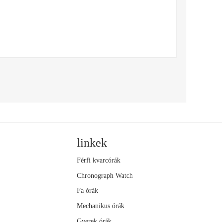
linkek
Férfi kvarcórák
Chronograph Watch
Fa órák
Mechanikus órák
Gyerek órák