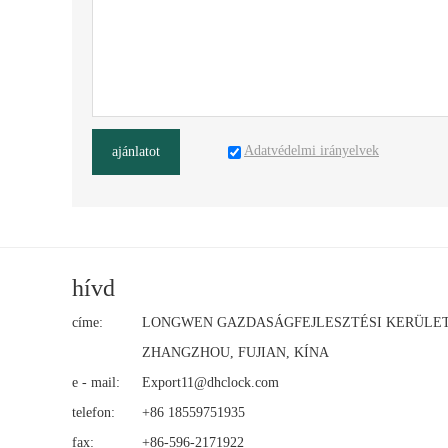
Adatvédelmi irányelvek
ajánlatot
hívd
címe:
LONGWEN GAZDASÁGFEJLESZTÉSI KERÜLET
ZHANGZHOU, FUJIAN, KÍNA
e - mail:
Export11@dhclock.com
telefon:
+86 18559751935
fax:
+86-596-2171922