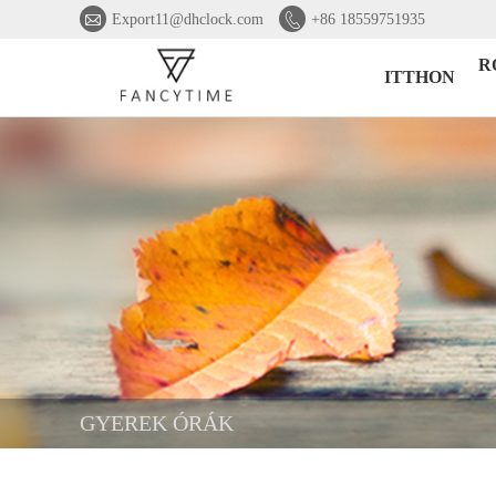


Export11@dhclock.com
+86 18559751935
R
ITTHON
GYEREK ÓRÁK