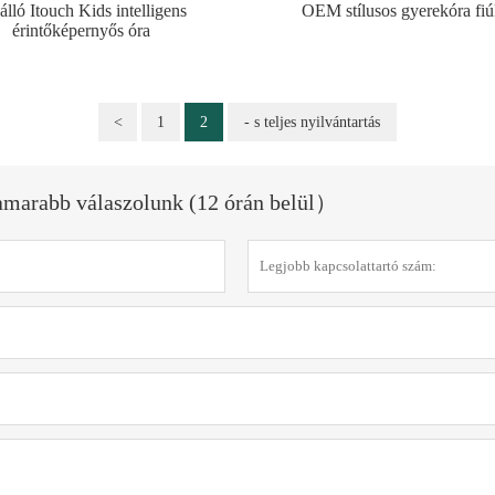
álló Itouch Kids intelligens
OEM stílusos gyerekóra fi
érintőképernyős óra
<
1
2
- s teljes nyilvántartás
hamarabb válaszolunk (12 órán belül）