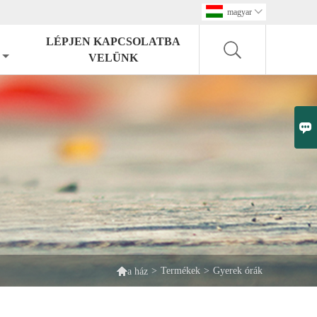
magyar

LÉPJEN KAPCSOLATBA
VELÜNK


>
Termékek
>
Gyerek órák
a ház